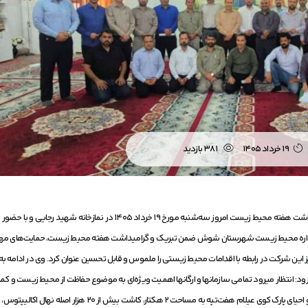
۱۹ خرداد ۱۴۰۵
۳۸۱ بازدید
به گزارش روابط عمومی شرکت کشت و صنعت نیشکر هفت‌تپه، آیین گرامیداشت هفته محیط زیست امروز سه‌شنبه مورخ ۱۹ خرداد ۱۴۰۵ در نمازخانه شهی
معاون اداره محیط زیست شهرستان شوش ضمن تبریک و گرامیداشت هفته محیط زیست، حمایت‌های 
ین شرکت در رابطه با اقدامات محیط زیستی را ملموس و قابل تحسین عنوان کرد. وی در ادامه به
: انتظار میرود تمامی سازمانها و ارگانها اهمیت ویژه‌ای به موضوع حفاظت از محیط زیست و کمر
سبز بدهند تا شاهد محیطی سالم و بانشاط باشیم. شایان ذکر است، احداث و احیای پارک کوی عیلام هفت‌تپه به مساحت ۲ هکتار، کاشت بیش از ۲۰ هزار اص