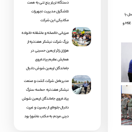
دستگاه تریلر پنج تنی به همت
تلاشگران مدیریت تجهیزات
ل با
مکانیکی این شرکت
موضوع محیط زیست و افراد حاضر به قید قرعه جوایزی اهدا گردید. لازم به ذکر است، این برنامه با حمایت‌های بی‌شائبه و همیشگی مدیریت محترم عامل و با همکاری مدیریت HSE و
میزبانی خالصانه و عاشقانه خانواده
بزرگ شرکت نیشکر هفت‌تپه از
هزاران زائر اربعین حسینی در
همایش عظیم پیاده‌روی
جاماندگان اربعین شوش دانیال
مدیرعامل شرکت کشت و صنعت
نیشکر هفت‌تپه: حماسه سترگ
پیاده‌روی جاماندگان اربعین شوش
دانیال جلوه‌ای از بصیرت و غیرت
دینی مردم به مکتب عاشورا بود