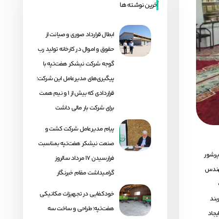
آخرین نوشته ها
ابطال قرارداد صوری و صیانت از
حقوق و اموال در کارخانه تولید رب
گوجه شرکت نیشکر هفت‌تپه با
پیگیری‌های مدیرعامل این شرکت؛
قراردادی که بیش از ۱ و نیم همت
برای شرکت بار مالی داشت
پیام مدیرعامل شرکت کشت و
صنعت نیشکر هفت‌تپه بمناسبت
د رجایی و با حضور پرشور
فرارسیدن ۱۷ مرداد سالروز
مهندس
گرامیداشت مقام خبرنگار
خودکفایی در تجهیزات مکانیکی
بند
هفت‌تپه؛ طراحی و ساخت سه
له نهال اکالیپتوس، ایجاد