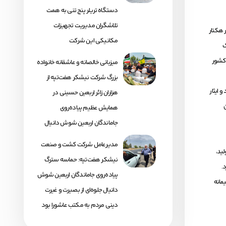
دستگاه تریلر پنج تنی به همت
تلاشگران مدیریت تجهیزات
رکنان و کارگران خدوم خود، موفق شد عملیات دشوار و فشرده بهره‌برداری از محصول نیشکر را در سطح ۸ هزار هکتار
مکانیکی این شرکت
ک
 کشور
میزبانی خالصانه و عاشقانه خانواده
بزرگ شرکت نیشکر هفت‌تپه از
 ایثار
هزاران زائر اربعین حسینی در
همایش عظیم پیاده‌روی
جاماندگان اربعین شوش دانیال
مدیرعامل شرکت کشت و صنعت
لید،
نیشکر هفت‌تپه: حماسه سترگ
.
پیاده‌روی جاماندگان اربعین شوش
مانه
دانیال جلوه‌ای از بصیرت و غیرت
دینی مردم به مکتب عاشورا بود