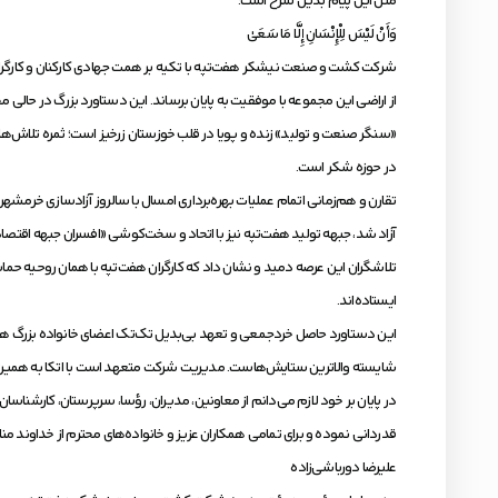
متن این پیام بدین شرح است:
وَأَنْ لَيْسَ لِلْإِنْسَانِ إِلَّا مَا سَعَىٰ
از اراضی این مجموعه با موفقیت به پایان برساند. این دستاورد بزرگ در حالی 
«سنگر صنعت و تولید» زنده و پویا در قلب خوزستان زرخیز است؛ ثمره تلاش‌ه
در حوزه شکر است.
تقارن و هم‌زمانی اتمام عملیات بهره‌برداری امسال با سالروز آزادسازی خرمشهر
آزاد شد، جبهه تولید هفت‌تپه نیز با اتحاد و سخت‌کوشی «افسران جبهه اقتصا
تلاشگران این عرصه دمید و نشان داد که کارگران هفت‌تپه با همان روحیه حم
ایستاده‌اند.
این دستاورد حاصل خردجمعی و تعهد بی‌بدیل تک‌تک اعضای خانواده بزرگ هفت‌تپ
شایسته والاترین ستایش‌هاست. مدیریت شرکت متعهد است با اتکا به همین سرمای
در پایان بر خود لازم می‌دانم از معاونین، مدیران، رؤسا، سرپرستان، کار
قدردانی نموده و برای تمامی همکاران عزیز و خانواده‌های محترم از خداوند من
علیرضا دورباشی‌زاده